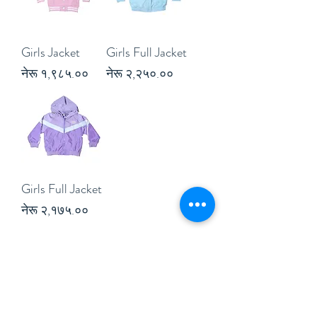
Girls Jacket
Girls Full Jacket
Price
Price
नेरू १,९८५.००
नेरू २,२५०.००
Girls Full Jacket
Price
नेरू २,१७५.००
Home
Shop Collection
Contact