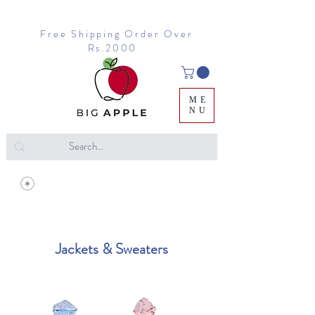
Free Shipping Order Over
Rs.2000
ME
NU
Jackets & Sweaters